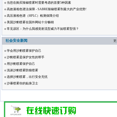
o
当您在购买辣椒喷雾时需要考虑的首要5种因素
o
高效液相色谱法保障 - SABRE辣椒喷雾剂最大的产业优势!
o
高压液相色谱（HPLC）检测保障介绍
o
美国沙豹喷雾在国外网站十分畅销
o
常见误区：为什么我感觉射流型威力不如喷雾型强？
社会安全新闻
更
o
学会用沙豹喷雾保护自己
o
沙豹喷雾是保护女性的帮手
o
用沙豹喷雾保护自己
o
浅谈沙豹喷雾防狼喷雾
o
选择沙豹喷雾，出行安全无忧
o
沙暴喷雾你的贴身卫士