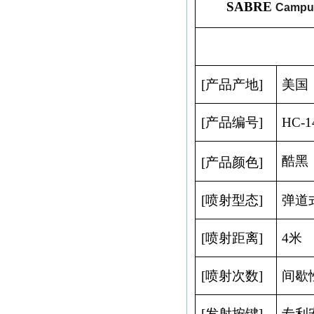
SABRE
Campus
[
产品产地
]
美国
[
产品编号
]
HC-1
酷黑
[
产品颜色
]
[
喷射型态
]
弹道
[
喷射距离
]
4
米
[
喷射次数
]
间歇
[
发射按键
]
专利