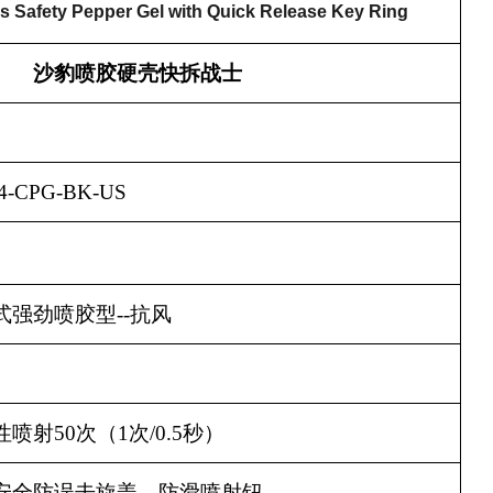
 Safety Pepper Gel with Quick Release Key Ring
沙豹喷胶硬壳快拆战士
4-CPG-BK-US
式强劲喷胶型
--
抗风
性喷射
50
次（
1
次
/0.5
秒）
安全防误击旋盖，防滑喷射钮