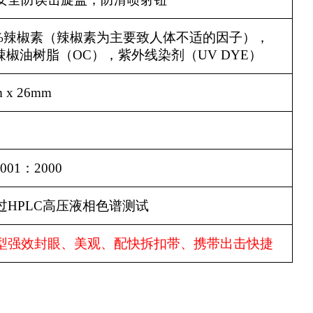
%
辣椒素（辣椒素为主要致人体不适的因子），
辣椒油树脂（
OC
），紫外线染剂（
UV DYE
）
m
x
26mm
9001
：
2000
过
HPLC
高压液相色谱测试
型强效封眼、美观、配快拆扣带、携带出击快捷