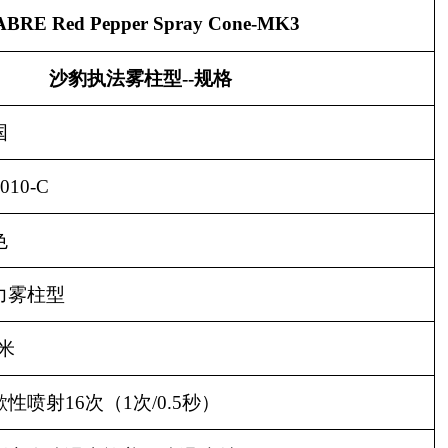
ABRE Red Pepper Spray Cone-MK3
沙豹执法雾柱型
--
规格
国
010-C
色
力雾柱型
米
歇性喷射
16
次（
1
次
/0.5
秒）