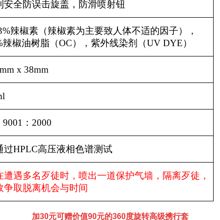
利安全防误击旋盖，防滑喷射钮
33%
辣椒素（辣椒素为主要致人体不适的因子），
%
辣椒油树脂（
OC
），紫外线染剂（
UV DYE
）
0mm
x
38mm
ml
 9001
：
2000
通过
HPLC
高压液相色谱测试
在遭遇多名歹徒时，喷出一道保护气墙，隔离歹徒，
效争取脱离机会与时间
加30元可赠价值90元的360度旋转高级携行套