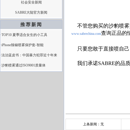
社会安全新闻
SABRE大陆官方新闻
推荐新闻
不管您购买的沙豹喷雾
查询正品的
www.sabrechina.com
·TOP10 夏季适合女生的小工具
·iPhone辣椒喷雾保护套-智能
只要您敢于直接喷自己
·法治蓝皮书：中国暴力犯罪近十年来
我们承诺SABRE的品
·沙豹喷雾通过ISO9001质量体
（此条
上条新闻：无